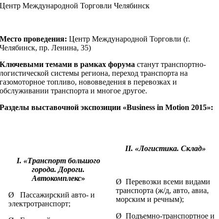
Центр Международной Торговли Челябинск
Место проведения:
Центр Международной Торговли (г.
Челябинск, пр. Ленина, 35)
Ключевыми темами в рамках форума
станут транспортно-
логистической системы региона, переход транспорта на
газомоторное топливо, нововведения в перевозках и
обслуживании транспорта и многое другое.
Разделы выставочной экспозиции «
Business
in
Motion
2015»
:
II
.
«Логистика. Склад»
I
. «Транспорт большого
города. Дороги.
Автокомплекс
»
Ø Перевозки всеми видами
транспорта (ж/д, авто, авиа,
Ø Пассажирский авто- и
морским и речным);
электротранспорт;
Ø Подъемно-транспортное и