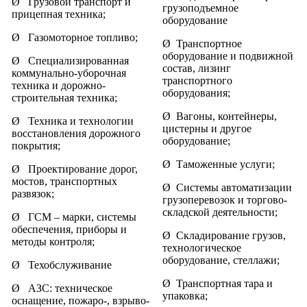
Ø Грузовой транспорт и
грузоподъемное
прицепная техника;
оборудование
Ø Газомоторное топливо;
Ø Транспортное
оборудование и подвижной
Ø Специализированная
состав, лизинг
коммунально-уборочная
транспортного
техника и дорожно-
оборудования;
строительная техника;
Ø Вагоны, контейнеры,
Ø Техника и технологии
цистерны и другое
восстановления дорожного
оборудование;
покрытия;
Ø Таможенные услуги;
Ø Проектирование дорог,
мостов, транспортных
Ø Системы автоматизации
развязок;
грузоперевозок и торгово-
складской деятельности;
Ø ГСМ – марки, системы
обеспечения, приборы и
Ø Складирование грузов,
методы контроля;
технологическое
оборудование, стеллажи;
Ø Техобслуживание
Ø Транспортная тара и
Ø АЗС: техническое
упаковка;
оснащение, пожаро-, взрыво-