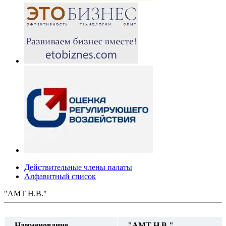
Действительные члены палаты
Алфавитный список
"АМТ Н.В."
Наименование
"АМТ Н.В."