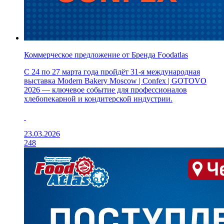
Коммерческое предложение от Бренда Foodatlas
С 24 по 27 марта года пройдёт 31-я международная
выставка Modern Bakery Moscow | Confex | GOTOVO
2026 — ключевое событие для профессионалов
хлебопекарной и кондитерской индустрии.
23.03.2026
248