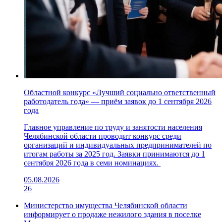
Областной конкурс «Лучший социально ответственный
работодатель года» — приём заявок до 1 сентября 2026
года
Главное управление по труду и занятости населения
Челябинской области проводит конкурс среди
организаций и индивидуальных предпринимателей по
итогам работы за 2025 год. Заявки принимаются до 1
сентября 2026 года в семи номинациях.
05.08.2026
26
Министерство имущества Челябинской области
информирует о продаже нежилого здания в поселке